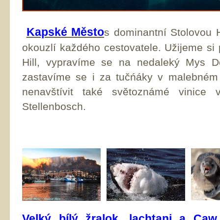
Kapské Město
s dominantní Stolovou 
okouzlí každého cestovatele. Užijeme si
Hill, vypravíme se na nedaleký Mys 
zastavíme se i za tučńáky v malebném
nenavštívit také světoznámé vinice v
Stellenbosch.
Velký bílý žralok, lachtani a Ca