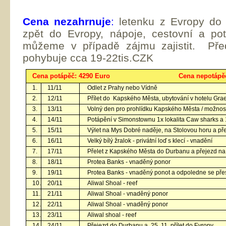
Cena nezahrnuje
:
letenku z Evropy do
zpět do Evropy, nápoje, cestovní a po
můžeme v případě zájmu zajistit. Pře
pohybuje cca 19-22tis.CZK
Cena potápěč: 4290 Euro Cena nepotápěč: 2
1.
11/11
Odlet z Prahy nebo Vídně
2.
12/11
Přílet do Kapského Města, ubytování v hotelu Graem
3.
13/11
Volný den pro prohlídku Kapského Města / možnost
4.
14/11
Potápění v Simonstownu 1x lokalita Caw sharks a 
5.
15/11
Výlet na Mys Dobré naděje, na Stolovou horu a př
6.
16/11
Velký bílý žralok - privátní loď s klecí - vnadění
7.
17/11
Přelet z Kapského Města do Durbanu a přejezd na
8.
18/11
Protea Banks - vnaděný ponor
9.
19/11
Protea Banks - vnaděný ponot a odpoledne se pře
10.
20/11
Aliwal Shoal - reef
11.
21/11
Aliwal Shoal - vnaděný ponor
12.
22/11
Aliwal Shoal - vnaděný ponor
13.
23/11
Aliwal shoal - reef
14.
24/11
Přejezd do Durbanu a 25. 11. přílet do Evropy