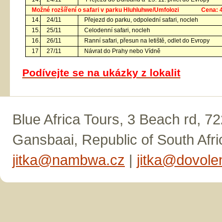
Možné rozšíření o safari v parku Hluhluhwe/Umfolozi Cena: 
14.
24/11
Přejezd do parku, odpolední safari, nocleh
15.
25/11
Celodenní safari, nocleh
16.
26/11
Ranní safari, přesun na letiště, odlet do Evropy
17
27/11
Návrat do Prahy nebo Vídně
Podívejte se na ukázky z lokalit
Blue Africa Tours, 3 Beach rd, 7
Gansbaai, Republic of South Afri
jitka@nambwa.cz
|
jitka@dovolen