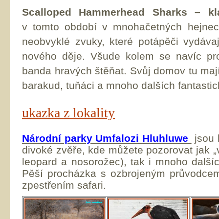
Scalloped Hammerhead Sharks – kla
v tomto období v mnohačetných hejnec
neobvyklé zvuky, které potápěči vydávaj
nového děje. Všude kolem se navíc pr
banda hravých štěňat. Svůj domov tu mají i
barakud, tuňáci a mnoho dalších fantasti
ukazka z lokality
Národní parky Umfalozi Hluhluwe
jsou 
divoké zvěře, kde můžete pozorovat jak „ve
leopard a nosorožec), tak i mnoho dalšíc
Pěší procházka s ozbrojeným průvodce
zpestřením safari.