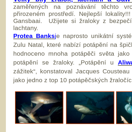
zaměřených na poznávání těchto vrch
přirozeném prostředí. Nejlepší lokality
Gansbaai.
Užijete si žraloky z bezpečí
lachtany.
Protea Banks
j
e naprosto unikátní syst
Zulu Natal, které nabízí potápění na špi
hodnoceno mnoha potápěči světa jako 
potápění se žraloky. „Potápění u
Aliw
zážitek“, konstatoval Jacques Cousteau a
jako jedno z top 10 potápěčských žraločích