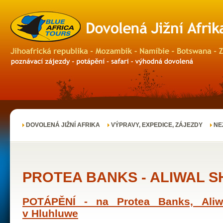
DOVOLENÁ JIŽNÍ AFRIKA
VÝPRAVY, EXPEDICE, ZÁJEZDY
NE
PROTEA BANKS - ALIWAL S
POTÁPĚNÍ - na Protea Banks,
Ali
v
Hluhluwe