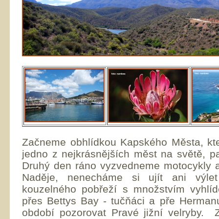
Začneme obhlídkou Kapského Města, kt
jedno z nejkrásnějších měst na světě, pa
Druhý den ráno vyzvedneme motocykly 
Naděje, nenecháme si ujít ani výle
kouzelného pobřeží s množstvím vyhlí
přes Bettys Bay - tučňáci a pře Hermanu
období pozorovat Pravé jižní velryby.