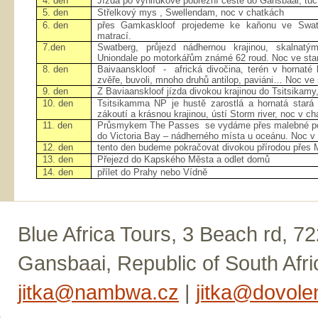
4. den
Jízda po vyhlídkové pobřežní cestě do Gansbaai, tuč
5. den
Střelkový mys , Swellendam, noc v chatkách
6. den
přes Gamkaskloof projedeme ke kaňonu ve Swat
matrací.
7.den
Swatberg, průjezd nádhernou krajinou, skalnatý
Uniondale po motorkářům známé 62 roud. Noc ve sta
8. den
Baivaanskloof - africká divočina, terén v hornaté k
zvěře, buvoli, mnoho druhů antilop, paviáni… Noc ve
9. den
Z Baviaanskloof jízda divokou krajinou do Tsitsikamy
10. den
Tsitsikamma NP je hustě zarostlá a hornatá stará
zákoutí a krásnou krajinou, ústí Storm river, noc v c
11. den
Průsmykem The Passes se vydáme přes malebné po
do Victoria Bay
– nádherného místa u oceánu. Noc v
12. den
tento den budeme pokračovat divokou přírodou přes 
13. den
Přejezd do Kapského Města a odlet domů
14. den
přílet do Prahy nebo Vídně
Blue Africa Tours, 3 Beach rd, 7
Gansbaai, Republic of South Afri
jitka@nambwa.cz
|
jitka@dovolen