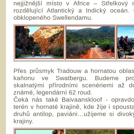
nejjižnější místo v Africe – Střelkov
rozdělující Atlantický a Indický oceá
obklopeného Swellendamu.
Přes průsmyk Tradouw a hornatou obla
kaňonu ve Swatbergu. Budeme projí
skalnatými přírodními scenériemi až 
známé, legendární 62 roud.
Čeká nás také Baivaanskloof - opravdo
terén v hornaté krajině, kde žije i spous
druhů antilop, paviáni…užijeme si divok
krajiny.