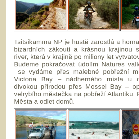
Tsitsikamma NP je hustě zarostlá a horn
bizardních zákoutí a krásnou krajinou
river, která v krajině po miliony let vytva
Budeme pokračovat údolím Natures va
se vydáme přes malebné pobřežní m
Victoria Bay – nádherného místa u 
divokou přírodou přes Mossel Bay – op
velrybího městečka na pobřeží Atlantiku.
Města a odlet domů.