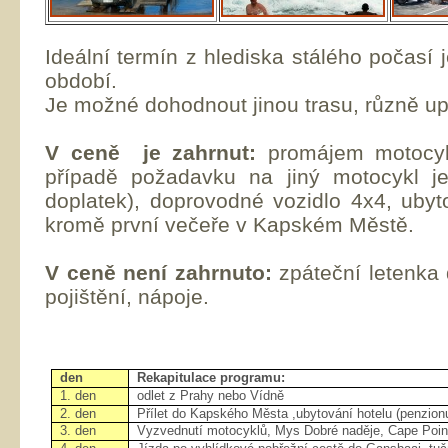
Ideální termín z hlediska stálého počasí j
období.
Je možné dohodnout jinou trasu, různě up
V ceně je zahrnut:
promájem motocy
případě požadavku na jiný motocykl 
doplatek), doprovodné vozidlo 4x4, ubyt
kromě první večeře v Kapském Městě.
V ceně není zahrnuto:
zpáteční letenka
pojištění, nápoje.
den
Rekapitulace programu:
1. den
odlet z Prahy nebo Vídně
2. den
Přílet do Kapského Města ,ubytování hotelu (penzionu),
3. den
Vyzvednutí motocyklů, Mys Dobré naděje, Cape Point,