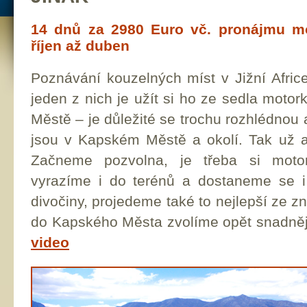
14 dnů za 2980 Euro vč. pronájmu mo
říjen až duben
Poznávání kouzelných míst v Jižní Afr
jeden z nich je užít si ho ze sedla mot
Městě – je důležité se trochu rozhlédnou
jsou v Kapském Městě a okolí. Tak už a
Začneme pozvolna, je třeba si motor
vyrazíme i do terénů a dostaneme se i 
divočiny, projedeme také to nejlepší ze 
do Kapského Města zvolíme opět snadněj
video